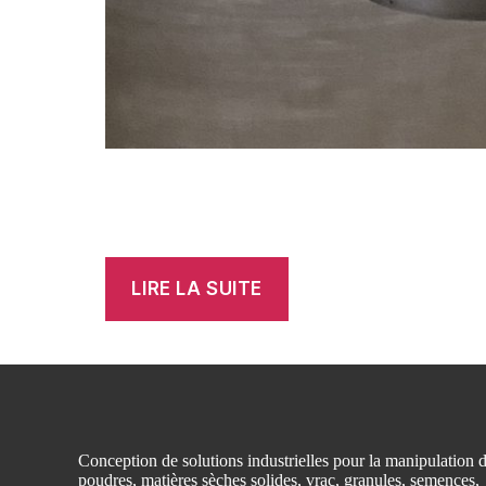
« TAMISAGE
LIRE LA SUITE
ET
TRANSFERT
DE
FARINE
EN
AGRO
Conception de solutions industrielles pour la manipulation 
ALIMENTAIRE »
poudres, matières sèches solides, vrac, granules, semences,