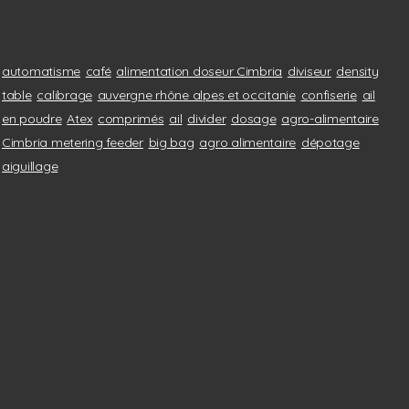
automatisme
café
alimentation doseur Cimbria
diviseur
density
table
calibrage
auvergne rhône alpes et occitanie
confiserie
ail
en poudre
Atex
comprimés
ail
divider
dosage
agro-alimentaire
Cimbria metering feeder
big bag
agro alimentaire
dépotage
aiguillage