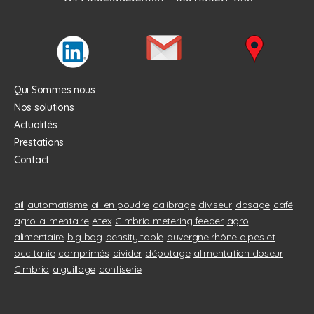
Qui Sommes nous
Nos solutions
Actualités
Prestations
Contact
ail
automatisme
ail en poudre
calibrage
diviseur
dosage
café
agro-alimentaire
Atex
Cimbria metering feeder
agro
alimentaire
big bag
density table
auvergne rhône alpes et
occitanie
comprimés
divider
dépotage
alimentation doseur
Cimbria
aiguillage
confiserie