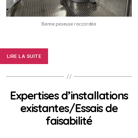
Benne peseuse raccordée
« FOURNITURE
LIRE LA SUITE
CLE
EN
MAIN
D’UN
Expertises d’installations
PROCESS
COMPLET
existantes/Essais de
POUR
faisabilité
POUDRES
ALIMENTAIRES »