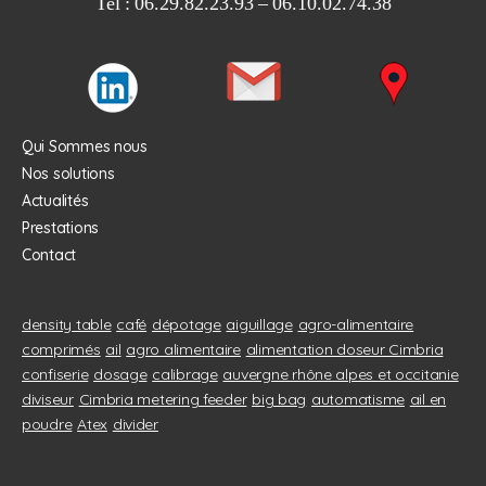
Tel : 06.29.82.23.93 – 06.10.02.74.38
Qui Sommes nous
Nos solutions
Actualités
Prestations
Contact
density table
café
dépotage
aiguillage
agro-alimentaire
comprimés
ail
agro alimentaire
alimentation doseur Cimbria
confiserie
dosage
calibrage
auvergne rhône alpes et occitanie
diviseur
Cimbria metering feeder
big bag
automatisme
ail en
poudre
Atex
divider