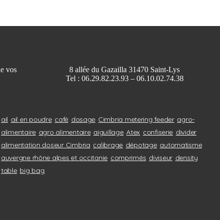
de vos
8 allée du Gazailla 31470 Saint-Lys
Tel : 06.29.82.23.93 – 06.10.02.74.38
ail
ail en poudre
café
dosage
Cimbria metering feeder
agro-
alimentaire
agro alimentaire
aiguillage
Atex
confiserie
divider
alimentation doseur Cimbria
calibrage
dépotage
automatisme
auvergne rhône alpes et occitanie
comprimés
diviseur
density
table
big bag