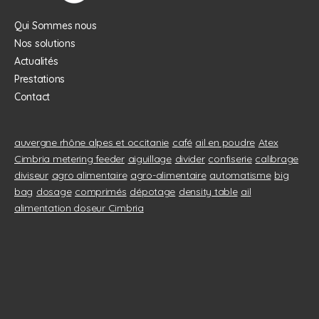
Qui Sommes nous
Nos solutions
Actualités
Prestations
Contact
auvergne rhône alpes et occitanie
café
ail en poudre
Atex
Cimbria metering feeder
aiguillage
divider
confiserie
calibrage
diviseur
agro alimentaire
agro-alimentaire
automatisme
big
bag
dosage
comprimés
dépotage
density table
ail
alimentation doseur Cimbria