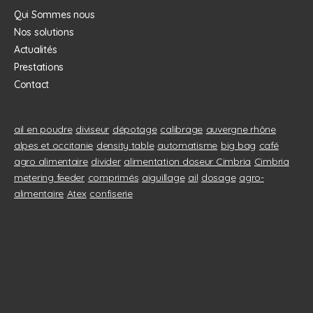
Qui Sommes nous
Nos solutions
Actualités
Prestations
Contact
ail en poudre
diviseur
dépotage
calibrage
auvergne rhône
alpes et occitanie
density table
automatisme
big bag
café
agro alimentaire
divider
alimentation doseur Cimbria
Cimbria
metering feeder
comprimés
aiguillage
ail
dosage
agro-
alimentaire
Atex
confiserie