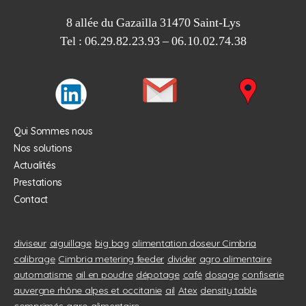
8 allée du Gazailla 31470 Saint-Lys
Tel : 06.29.82.23.93 – 06.10.02.74.38
Qui Sommes nous
Nos solutions
Actualités
Prestations
Contact
diviseur
aiguillage
big bag
alimentation doseur Cimbria
calibrage
Cimbria metering feeder
divider
agro alimentaire
automatisme
ail en poudre
dépotage
café
dosage
confiserie
auvergne rhône alpes et occitanie
ail
Atex
density table