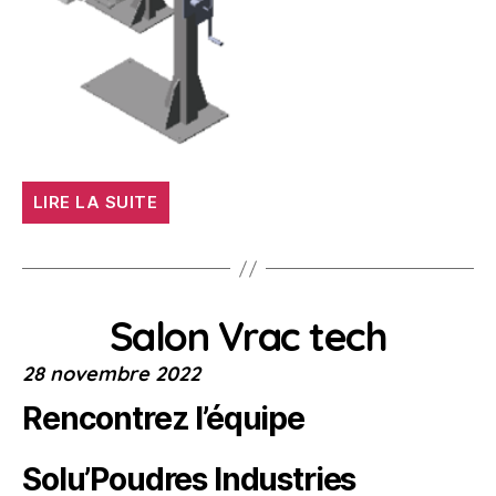
« Expertises
LIRE LA SUITE
d’installations
existantes/Essais
de
faisabilité »
Salon Vrac tech
28 novembre 2022
Rencontrez l’équipe
Solu’Poudres Industries