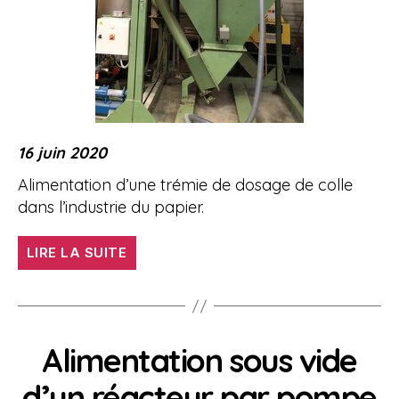
16 juin 2020
Alimentation d’une trémie de dosage de colle
dans l’industrie du papier.
« Transfert
LIRE LA SUITE
de
colle
en
poudre »
Alimentation sous vide
d’un réacteur par pompe