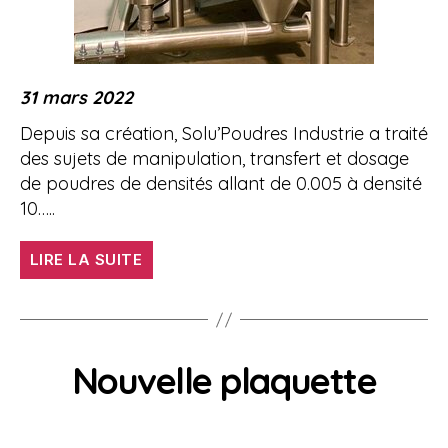
31 mars 2022
Depuis sa création, Solu’Poudres Industrie a traité
des sujets de manipulation, transfert et dosage
de poudres de densités allant de 0.005 à densité
10…..
« Applications
LIRE LA SUITE
avec
des
poudres
de
Nouvelle plaquette
faibles
et
fortes