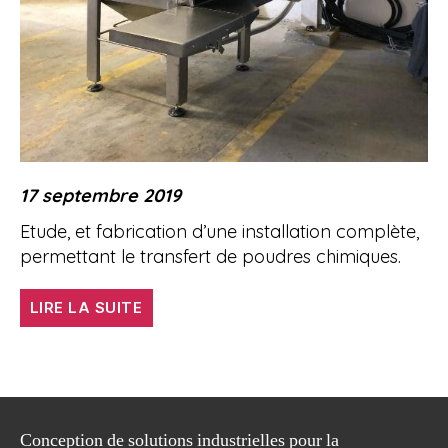
17 septembre 2019
Etude, et fabrication d’une installation complète,
permettant le transfert de poudres chimiques.
« Alimentation
LIRE LA SUITE
sous
vide
d’un
réacteur
par
Conception de solutions industrielles pour la