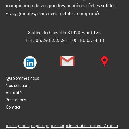
pompe
manipulation de vos poudres, matières sèches solides,
à
vrac, granules, semences, gélules, comprimés
poudres
avec
8 allée du Gazailla 31470 Saint-Lys
trémie
Tel : 06.29.82.23.93 – 06.10.02.74.38
autonome. »
Qui Sommes nous
Nos solutions
Actualités
Prestations
Contact
density table
dépotage
diviseur
alimentation doseur Cimbria