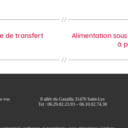
ne de transfert
Alimentation sous
à p
de vos
8 allée du Gazailla 31470 Saint-Lys
Tel : 06.29.82.23.93 – 06.10.02.74.38