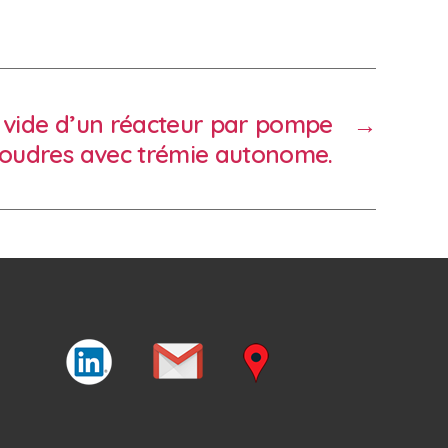
 vide d’un réacteur par pompe
→
oudres avec trémie autonome.