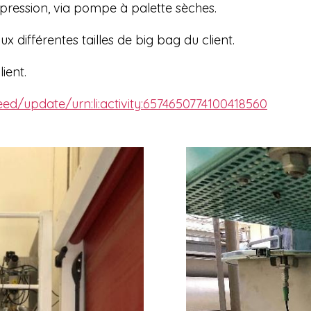
ression, via pompe à palette sèches.
 différentes tailles de big bag du client.
ient.
eed/update/urn:li:activity:6574650774100418560