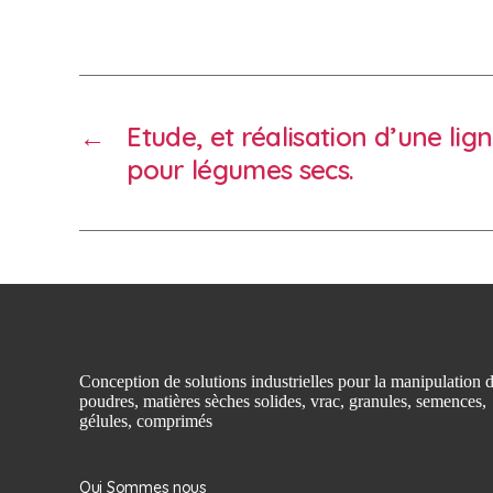
←
Etude, et réalisation d’une lig
pour légumes secs.
Conception de solutions industrielles pour la manipulation 
poudres, matières sèches solides, vrac, granules, semences,
gélules, comprimés
Qui Sommes nous